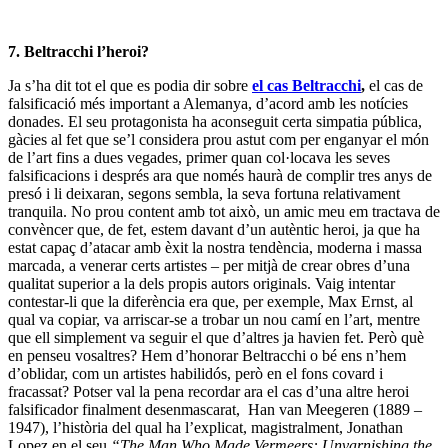
7. Beltracchi l’heroi?
Ja s’ha dit tot el que es podia dir sobre
el cas Beltracchi
,
el cas de
falsificació més important a Alemanya, d’acord amb les notícies
donades. El seu protagonista ha aconseguit certa simpatia pública,
gàcies al fet que se’l considera prou astut com per enganyar el món
de l’art fins a dues vegades, primer quan col·locava les seves
falsificacions i després ara que només haurà de complir tres anys de
presó i li deixaran, segons sembla, la seva fortuna relativament
tranquila. No prou content amb tot això, un amic meu em tractava de
convèncer que, de fet, estem davant d’un autèntic heroi, ja que ha
estat capaç d’atacar amb èxit la nostra tendència, moderna i massa
marcada, a venerar certs artistes – per mitjà de crear obres d’una
qualitat superior a la dels propis autors originals. Vaig intentar
contestar-li que la diferència era que, per exemple, Max Ernst, al
qual va copiar, va arriscar-se a trobar un nou camí en l’art, mentre
que ell simplement va seguir el que d’altres ja havien fet. Però què
en penseu vosaltres? Hem d’honorar Beltracchi o bé ens n’hem
d’oblidar, com un artistes habilidós, però en el fons covard i
fracassat? Potser val la pena recordar ara el cas d’una altre heroi
falsificador finalment desenmascarat, Han van Meegeren (1889 –
1947), l’història del qual ha l’explicat, magistralment, Jonathan
Lopez en el seu
“
The Man Who Made Vermeers: Unvarnishing the