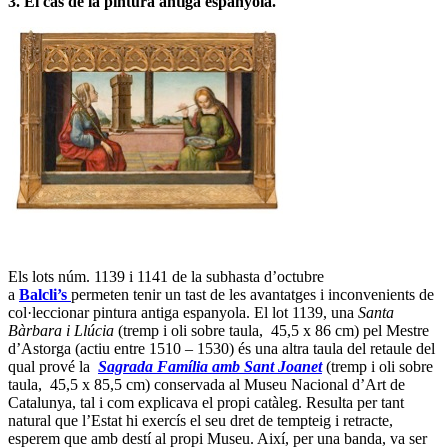
3. El cas de la pintura antiga espanyola.
Els lots núm. 1139 i 1141 de la subhasta d’octubre
a
Balcli’s
permeten tenir un tast de les avantatges i inconvenients de
col·leccionar pintura antiga espanyola. El lot 1139, una
Santa
Bàrbara i Llúcia
(tremp i oli sobre taula, 45,5 x 86 cm) pel Mestre
d’Astorga (actiu entre 1510 – 1530) és una altra taula del retaule del
qual prové la
Sagrada Família amb Sant Joanet
(tremp i oli sobre
taula, 45,5 x 85,5 cm) conservada al Museu Nacional d’Art de
Catalunya, tal i com explicava el propi catàleg. Resulta per tant
natural que l’Estat hi exercís el seu dret de tempteig i retracte,
esperem que amb destí al propi Museu. Així, per una banda, va ser