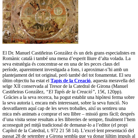
El Dr. Manuel Castiñeiras González és un dels grans especialistes en
Romànic català i també una mena d’esperit lliure d’alta volada. La
seva estratègia és concentrar-se en una de les peces claus del
període, aparentment investigada a fons, i aproximar-s’hi amb un
plantejament del tot original, però també del tot fonamentat. El seu
últim objectiu ha estat el
Tapís de la Creació
, aquesta meravella del
selge XII conservada al Tresor de la Catedral de Girona (Manuel
Castiñeiras González,
“El Tapís de la Creació”
, 15€, 120pp).
Gràcies a la seva recerca, ha pogut establir una hipòtesi ferma sobre
la seva autoria i, encara més interessant, sobre la seva funció. No
desvatllarem aquí cap de les seves troballes, així us sentireu una
mica més animats a comprar el seu llibre – missió gens fàcil; després
d’una visita sense resultats a les llibreries de sempre, finalment l’hem
aconseguit pel mitjà tradicional de demanar-lo a l’editor (el propi
Capítol de la Catedral, t. 972 21 58 14). L’excel·lent presentació del
passat 28 de setembre a Girona sembla que va donar lúltim impuls al