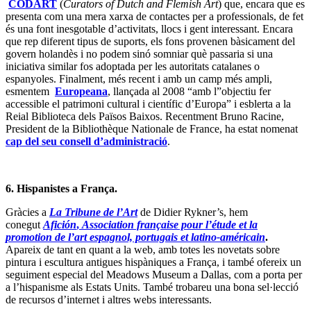
CODART
(
Curators of Dutch and Flemish Art
) que, encara que es
presenta com una mera xarxa de contactes per a professionals, de fet
és una font inesgotable d’activitats, llocs i gent interessant. Encara
que rep diferent tipus de suports, els fons provenen bàsicament del
govern holandès i no podem sinó somniar què passaria si una
iniciativa similar fos adoptada per les autoritats catalanes o
espanyoles. Finalment, més recent i amb un camp més ampli,
esmentem
Europeana
, llançada al 2008 “amb l”objectiu fer
accessible el patrimoni cultural i científic d’Europa” i esblerta a la
Reial Biblioteca dels Països Baixos. Recentment Bruno Racine,
President de la Bibliothèque Nationale de France, ha estat nomenat
cap del seu consell d’administració
.
6. Hispanistes a França.
Gràcies a
La Tribune de l’Art
de Didier Rykner’s, hem
conegut
Afición
,
Association française pour l’étude et la
promotion de l’art espagnol, portugais et latino-américain
.
Apareix de tant en quant a la web, amb totes les novetats sobre
pintura i escultura antigues hispàniques a França, i també ofereix un
seguiment especial del Meadows Museum a Dallas, com a porta per
a l’hispanisme als Estats Units. També trobareu una bona sel·lecció
de recursos d’internet i altres webs interessants.