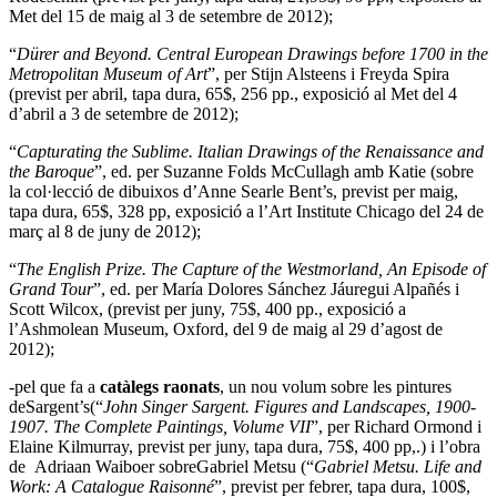
Met del 15 de maig al 3 de setembre de 2012);
“
Dürer and Beyond. Central European Drawings before 1700 in the
Metropolitan Museum of Art
”, per Stijn Alsteens i Freyda Spira
(previst per abril, tapa dura, 65$, 256 pp., exposició al Met del 4
d’abril a 3 de setembre de 2012);
“
Capturating the Sublime. Italian Drawings of the Renaissance and
the Baroque
”, ed. per Suzanne Folds McCullagh amb Katie (sobre
la col·lecció de dibuixos d’Anne Searle Bent’s, previst per maig,
tapa dura, 65$, 328 pp, exposició a l’Art Institute Chicago del 24 de
març al 8 de juny de 2012);
“
The English Prize. The Capture of the Westmorland, An Episode of
Grand Tour
”, ed. per María Dolores Sánchez Jáuregui Alpañés i
Scott Wilcox, (previst per juny, 75$, 400 pp., exposició a
l’Ashmolean Museum, Oxford, del 9 de maig al 29 d’agost de
2012);
-pel que fa a
catàlegs raonats
, un nou volum sobre les pintures
deSargent’s(“
John Singer Sargent. Figures and Landscapes, 1900-
1907. The Complete Paintings, Volume VII
”, per Richard Ormond i
Elaine Kilmurray, previst per juny, tapa dura, 75$, 400 pp,.) i l’obra
de Adriaan Waiboer sobreGabriel Metsu (“
Gabriel Metsu. Life and
Work: A Catalogue Raisonné
”, previst per febrer, tapa dura, 100$,