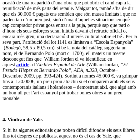
ocasió de una reaparició d’una obra que pot obrir el camí cap a la
reunificació de més parts del retaule. Malgrat tot, també s’ha de dir
que els 30.000 € pagats ens semblen que són massa limitats i que no
parlen tan d’un preu just, sinó d’una d’aquelles situacions en què
cap comprador privat gosa entrar a la puja, perquè sap que tard o
d’hora els seus esforços seran inútils davant el retracte oficial o,
encara més greu, una declaració d’interés cultural sobre el bé . Per la
seva part, l’atribució del lot 1141 es limitava a “Escola Espanyola”
(
Bodegó,
58,5 x 89,5 cm), si bé la nota del catàleg suggeria un
nom, el de Bernando Polo (mort c. 1700), ell mateix un mestre
desconegut fins que William Jordan el va identificar, en
aquest
article
a l’
Archivo Español de Arte (
William Jordan
, “El
Pseudo-Hiepes es Bernardo Polo”
,
AEA, n.328,
Octubre–
Desembre 2009, pp. 393-424). Sortint a només 45.000 €, va grimpar
fins a 120.000€, un preu prou atractiu si el comparem amb els seus
contemporanis italians i holandesos – demostrant així, que algú amb
un bon ull per l’art espanyol pot trobar bones obres a un preu
raonable.
4. Vindran de Yale.
Si hi ha algunes editorials que troben difícil difondre els seus llibres
fins tot després de publicats, aquest no és el cas de Yale, que