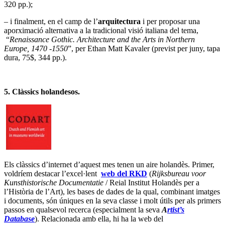
320 pp.);
– i finalment, en el camp de l’
arquitectura
i per proposar una
aporximació alternativa a la tradicional visió italiana del tema,
“
Renaissance Gothic. Architecture and the Arts in Northern
Europe, 1470 -1550
”, per Ethan Matt Kavaler (previst per juny, tapa
dura, 75$, 344 pp.).
5. Clàssics holandesos.
Els clàssics d’internet d’aquest mes tenen un aire holandès. Primer,
voldríem destacar l’excel·lent
web del RKD
(
Rijksbureau voor
Kunsthistorische Documentatie
/ Reial Institut Holandès per a
l’Història de l’Art), les bases de dades de la qual, combinant imatges
i documents, són úniques en la seva classe i molt útils per als primers
passos en qualsevol recerca (especialment la seva
A
rtist’s
Database
). Relacionada amb ella, hi ha la web del