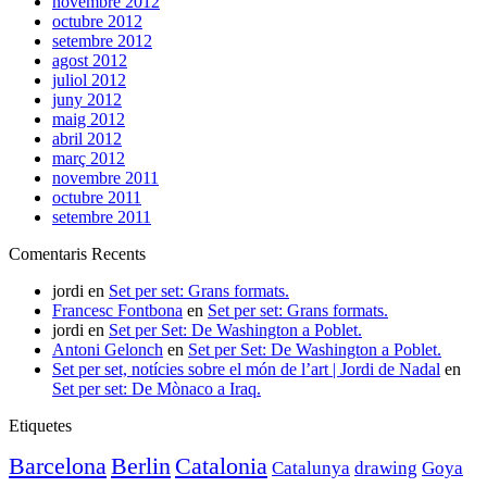
novembre 2012
octubre 2012
setembre 2012
agost 2012
juliol 2012
juny 2012
maig 2012
abril 2012
març 2012
novembre 2011
octubre 2011
setembre 2011
Comentaris Recents
jordi
en
Set per set: Grans formats.
Francesc Fontbona
en
Set per set: Grans formats.
jordi
en
Set per Set: De Washington a Poblet.
Antoni Gelonch
en
Set per Set: De Washington a Poblet.
Set per set, notícies sobre el món de l’art | Jordi de Nadal
en
Set per set: De Mònaco a Iraq.
Etiquetes
Barcelona
Berlin
Catalonia
Catalunya
drawing
Goya