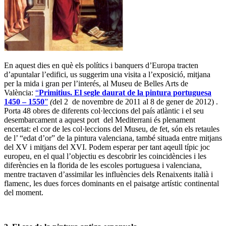
En aquest dies en què els polítics i banquers d’Europa tracten
d’apuntalar l’edifici, us suggerim una visita a l’exposició, mitjana
per la mida i gran per l’interés, al Museu de Belles Arts de
València:
“
Primitius. El segle daurat de la pintura portuguesa
1450 – 1550
”
(
del 2 de novembre de 2011 al 8 de gener de 2012) .
Porta 48 obres de diferents col·leccions del país atlàntic i el seu
desembarcament a aquest port del Mediterrani és plenament
encertat: el cor de les col·leccions del Museu, de fet, són els retaules
de l’ “edat d’or” de la pintura valenciana, també situada entre mitjans
del XV i mitjans del XVI. Podem esperar per tant aqeull típic joc
europeu, en el qual l’objectiu es descobrir les coincidències i les
diferències en la florida de les escoles portuguesa i valenciana,
mentre tractaven d’assimilar les influències dels Renaixents italià i
flamenc, les dues forces dominants en el paisatge artístic continental
del moment.