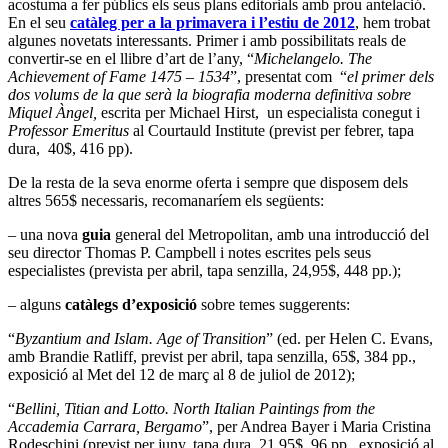
acostuma a fer públics els seus plans editorials amb prou antelació.
En el seu
catàleg per a la primavera i l’estiu de 2012
, hem trobat
algunes novetats interessants. Primer i amb possibilitats reals de
convertir-se en el llibre d’art de l’any, “
Michelangelo. The
Achievement of Fame 1475 – 1534
”, presentat com “
el primer dels
dos volums de la que serà la biografia moderna definitiva sobre
Miquel Àngel,
escrita per Michael Hirst, un especialista conegut i
Professor Emeritus
al Courtauld Institute (previst per febrer, tapa
dura, 40$, 416 pp).
De la resta de la seva enorme oferta i sempre que disposem dels
altres 565$ necessaris, recomanaríem els següents:
– una nova
guia
general del Metropolitan, amb una introducció del
seu director Thomas P. Campbell i notes escrites pels seus
especialistes (prevista per abril, tapa senzilla, 24,95$, 448 pp.);
– alguns
catàlegs d’exposició
sobre temes suggerents:
“
Byzantium and Islam. Age of Transition
” (ed. per Helen C. Evans,
amb Brandie Ratliff, previst per abril, tapa senzilla, 65$, 384 pp.,
exposició al Met del 12 de març al 8 de juliol de 2012);
“
Bellini, Titian and Lotto. North Italian Paintings from the
Accademia Carrara, Bergamo
”, per Andrea Bayer i Maria Cristina
Rodeschini (previst per juny, tapa dura, 21,95$, 96 pp., exposició al