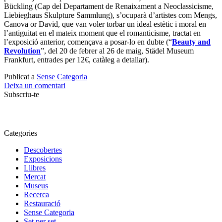
Bückling (Cap del Departament de Renaixament a Neoclassicisme,
Liebieghaus Skulpture Sammlung), s’ocuparà d’artistes com Mengs,
Canova or David, que van voler torbar un ideal estètic i moral en
l’antiguitat en el mateix moment que el romanticisme, tractat en
l’exposició anterior, començava a posar-lo en dubte (“
Beauty and
Revolution
”, del 20 de febrer al 26 de maig, Städel Museum
Frankfurt, entrades per 12€, catàleg a detallar).
Publicat a
Sense Categoria
Deixa un comentari
Subscriu-te
Categories
Descobertes
Exposicions
Llibres
Mercat
Museus
Recerca
Restauració
Sense Categoria
Set per set