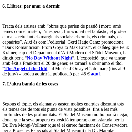
6. Llibres: per anar a dormir
Tracta dels artistes amb “obres que parlen de passió i mort; amb
temes com el misteri, l’inesperat, l’irracional i el fantàstic, el grotesc i
el mal – retratant els marginats socials: els orats, els criminals, els
captairies”. Així és com l’editorial Gerd Hatje Cantz promociona
“Dark Romanticism. From Goya to Max Ernst”, el catàleg que Felix
Krämer, cap del Departament d’Art Modern del Städel Museum, ha
dirigit per a “
No Day Without Night
”. L’exposició, que va tancar
amb èxit a Frankfurt el 20 de gener, es tornarà a obrir amb el títol
“
The Angel of the Odd
” al Musée d’Orsay el 5 de març (fins al 9
de juny) – podeu aquirir la publicació per 45 €
aquí
.
7. L’altra banda de les coses
Segons el tòpic, els alemanys gasten moltes energies discutint tots
els temes des de tots els punts de vista possibles, fins a les més
profundes de les profunditats. El Städel Museum no ho podrà negar,
donat que la seva propera exposició temporar, comissiarada per la
Dr. Eva Mongi-Vollmer (que té el càrrec fascinant de Conservadora
per a Projectes Especials al Städel Museum) i la Dr. Maraike