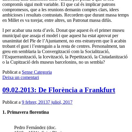
compromís sigui molt variable. El que cal és implicar patrons
compromesos, que a les reunions demanin comptes clars, idees
ambicioses i resultats contrastats. Recordem que durant massa temps
en Millet es va torejar, entre altres, un Patronat massa difús.
I per acabar una nota d’avís. Donat que aquest és el primer museu
municipal que assaja el model i que aquest ha estat aprovat per
unanimitat del Ple de l’Ajuntament, no ens estranyem que li acabin
trobant el gust i l’estenguin a la resta de centres. Personalment, tan
greu em semblaria la Convergització com la Socialització,
l’Esquerranització, la Icevització, la Pepetització, la Ciutadanització
o la Cupització dels museus barcelonins, no us sembla?
Publicat a
Sense Categoria
Deixa un comentari
09.02.2013: De Florència a Frankfurt
Publicat a
9 febrer, 2013
7 juliol, 2017
1. Primavera florentina
Pedro Fernández (doc.