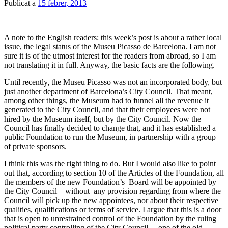
Publicat a
15 febrer, 2013
A note to the English readers: this week’s post is about a rather local
issue, the legal status of the Museu Picasso de Barcelona. I am not
sure it is of the utmost interest for the readers from abroad, so I am
not translating it in full. Anyway, the basic facts are the following.
Until recently, the Museu Picasso was not an incorporated body, but
just another department of Barcelona’s City Council. That meant,
among other things, the Museum had to funnel all the revenue it
generated to the City Council, and that their employees were not
hired by the Museum itself, but by the City Council. Now the
Council has finally decided to change that, and it has established a
public Foundation to run the Museum, in partnership with a group
of private sponsors.
I think this was the right thing to do. But I would also like to point
out that, according to section 10 of the Articles of the Foundation, all
the members of the new Foundation’s Board will be appointed by
the City Council – without any provision regarding from where the
Council will pick up the new appointees, nor about their respective
qualities, qualifications or terms of service. I argue that this is a door
that is open to unrestrained control of the Foundation by the ruling
political party controlling of the City Council – one of the old