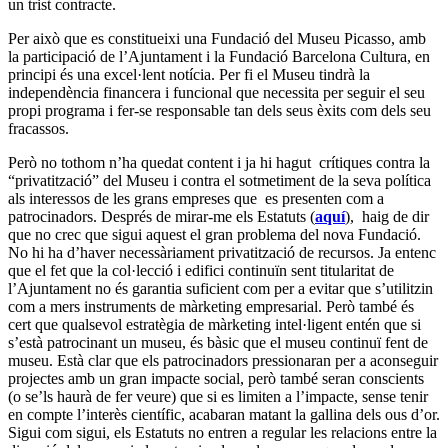
un trist contracte.
Per això que es constitueixi una Fundació del Museu Picasso, amb
la participació de l’Ajuntament i la Fundació Barcelona Cultura, en
principi és una excel·lent notícia. Per fi el Museu tindrà la
independència financera i funcional que necessita per seguir el seu
propi programa i fer-se responsable tan dels seus èxits com dels seu
fracassos.
Però no tothom n’ha quedat content i ja hi hagut crítiques contra la
“privatització” del Museu i contra el sotmetiment de la seva política
als interessos de les grans empreses que es presenten com a
patrocinadors. Després de mirar-me els Estatuts (
aquí
), haig de dir
que no crec que sigui aquest el gran problema del nova Fundació.
No hi ha d’haver necessàriament privatització de recursos. Ja entenc
que el fet que la col·lecció i edifici continuïn sent titularitat de
l’Ajuntament no és garantia suficient com per a evitar que s’utilitzin
com a mers instruments de màrketing empresarial. Però també és
cert que qualsevol estratègia de màrketing intel·ligent entén que si
s’està patrocinant un museu, és bàsic que el museu continuï fent de
museu. Està clar que els patrocinadors pressionaran per a aconseguir
projectes amb un gran impacte social, però també seran conscients
(o se’ls haurà de fer veure) que si es limiten a l’impacte, sense tenir
en compte l’interès científic, acabaran matant la gallina dels ous d’or.
Sigui com sigui, els Estatuts no entren a regular les relacions entre la