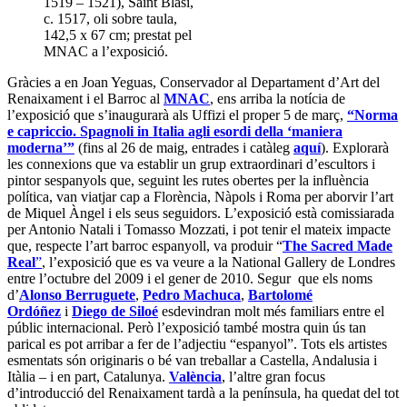
1519 – 1521), Saint Blasi,
c. 1517, oli sobre taula,
142,5 x 67 cm; prestat pel
MNAC a l’exposició.
Gràcies a en Joan Yeguas, Conservador al Departament d’Art del
Renaixament i el Barroc al
MNAC
, ens arriba la notícia de
l’exposició que s’inaugurarà als Uffizi el proper 5 de març,
“Norma
e capriccio.
Spagnoli in Italia agli esordi della ‘maniera
moderna’”
(fins al 26 de maig, entrades i catàleg
aquí
). Explorarà
les connexions que va establir un grup extraordinari d’escultors i
pintor sespanyols que, seguint les rutes obertes per la influència
política, van viatjar cap a Florència, Nàpols i Roma per aborvir l’art
de Miquel Àngel i els seus seguidors. L’exposició està comissiarada
per Antonio Natali i Tomasso Mozzati, i pot tenir el mateix impacte
que, respecte l’art barroc espanyoll, va produir “
The Sacred Made
Real
”
, l’exposició que es va veure a la National Gallery de Londres
entre l’octubre del 2009 i el gener de 2010. Segur que els noms
d’
Alonso Berruguete
,
Pedro Machuca
,
Bartolomé
Ordóñez
i
Diego de Siloé
esdevindran molt més familiars entre el
públic internacional. Però l’exposició també mostra quin ús tan
parical es pot arribar a fer de l’adjectiu “espanyol”. Tots els artistes
esmentats són originaris o bé van treballar a Castella, Andalusia i
Itàlia – i en part, Catalunya.
València
, l’altre gran focus
d’introducció del Renaixament tardà a la península, ha quedat del tot