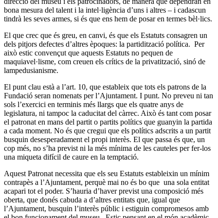
direcció del museu i els patrocinadors, de manera que dependran en
bona mesura del talent i la intel·ligència d’uns i altres – i cadascun
tindrà les seves armes, si és que ens hem de posar en termes bèl·lics.
El que crec que és greu, en canvi, és que els Estatuts consagren un
dels pitjors defectes d’altres èpoques: la partidització política. Per
això estic convençut que aquests Estatuts no pequen de
maquiavel·lisme, com creuen els crítics de la privatització, sinó de
lampedusianisme.
El punt clau està a l’art. 10, que estableix que tots els patrons de la
Fundació seran nomenats per l’Ajuntament. I punt. No preveu ni tan
sols l’exercici en terminis més llargs que els quatre anys de
legislatura, ni tampoc la caducitat del càrrec. Això és tant com posar
el patronat en mans del partit o partits polítics que guanyin la partida
a cada moment. No és que cregui que els polítics adscrits a un partit
busquin desesperadament el propi interès. El que passa és que, un
cop més, no s’ha previst ni la més mínima de les cauteles per fer-los
una miqueta difícil de caure en la temptació.
Aquest Patronat necessita que els seu Estatuts estableixin un mínim
contrapès a l’Ajuntament, perquè mai no és bo que una sola entitat
acapari tot el poder. S’hauria d’haver previst una composició més
oberta, que donés cabuda a d’altres entitats que, igual que
l’Ajuntament, busquin l’interès públic i estiguin compromesos amb
el bon funcionament del museu. Estic pensant en el món acadèmic