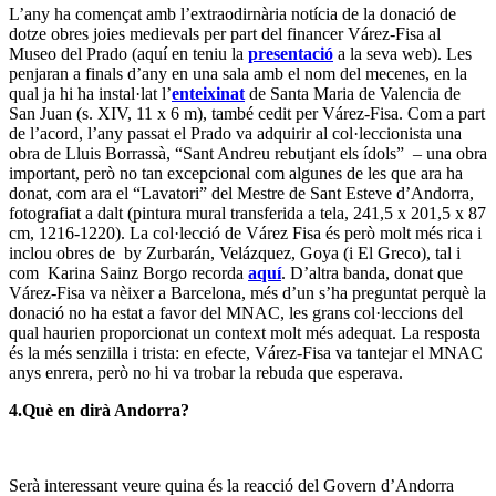
L’any ha començat amb l’extraodirnària notícia de la donació de
dotze obres joies medievals per part del financer Várez-Fisa al
Museo del Prado (aquí en teniu la
presentació
a la seva web). Les
penjaran a finals d’any en una sala amb el nom del mecenes, en la
qual ja hi ha instal·lat l’
enteixinat
de Santa Maria de Valencia de
San Juan (s. XIV, 11 x 6 m), també cedit per Várez-Fisa. Com a part
de l’acord, l’any passat el Prado va adquirir al col·leccionista una
obra de Lluis Borrassà, “Sant Andreu rebutjant els ídols” – una obra
important, però no tan excepcional com algunes de les que ara ha
donat, com ara el “Lavatori” del Mestre de Sant Esteve d’Andorra,
fotografiat a dalt (pintura mural transferida a tela, 241,5 x 201,5 x 87
cm, 1216-1220). La col·lecció de Várez Fisa és però molt més rica i
inclou obres de by Zurbarán, Velázquez, Goya (i El Greco), tal i
com Karina Sainz Borgo recorda
aquí
. D’altra banda, donat que
Várez-Fisa va nèixer a Barcelona, més d’un s’ha preguntat perquè la
donació no ha estat a favor del MNAC, les grans col·leccions del
qual haurien proporcionat un context molt més adequat. La resposta
és la més senzilla i trista: en efecte, Várez-Fisa va tantejar el MNAC
anys enrera, però no hi va trobar la rebuda que esperava.
4.Què en dirà Andorra?
Serà interessant veure quina és la reacció del Govern d’Andorra