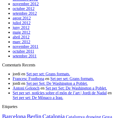
novembre 2012
octubre 2012
setembre 2012
agost 2012
juliol 2012
juny 2012
maig 2012
abril 2012
març 2012
novembre 2011
octubre 2011
setembre 2011
Comentaris Recents
jordi
en
Set per set: Grans formats.
Francesc Fontbona
en
Set per set: Grans formats.
jordi
en
Set per Set: De Washington a Poblet.
Antoni Gelonch
en
Set per Set: De Washington a Poblet.
Set per set, notícies sobre el món de l’art | Jordi de Nadal
en
Set per set: De Mònaco a Iraq.
Etiquetes
Barcelona
Berlin
Catalonia
Catalunya
drawing
Goya