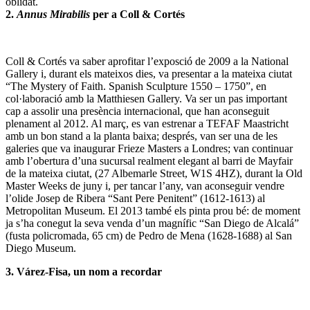
oblidat.
2.
Annus Mirabilis
per a Coll & Cortés
Coll & Cortés va saber aprofitar l’exposció de 2009 a la National
Gallery i, durant els mateixos dies, va presentar a la mateixa ciutat
“The Mystery of Faith. Spanish Sculpture 1550 – 1750”, en
col·laboració amb la Matthiesen Gallery. Va ser un pas important
cap a assolir una presència internacional, que han aconseguit
plenament al 2012. Al març, es van estrenar a TEFAF Maastricht
amb un bon stand a la planta baixa; després, van ser una de les
galeries que va inaugurar Frieze Masters a Londres; van continuar
amb l’obertura d’una sucursal realment elegant al barri de Mayfair
de la mateixa ciutat, (27 Albemarle Street, W1S 4HZ), durant la Old
Master Weeks de juny i, per tancar l’any, van aconseguir vendre
l’olide Josep de Ribera “Sant Pere Penitent” (1612-1613) al
Metropolitan Museum. El 2013 també els pinta prou bé: de moment
ja s’ha conegut la seva venda d’un magnífic “San Diego de Alcalá”
(fusta policromada, 65 cm) de Pedro de Mena (1628-1688) al San
Diego Museum.
3. Várez-Fisa, un nom a recordar