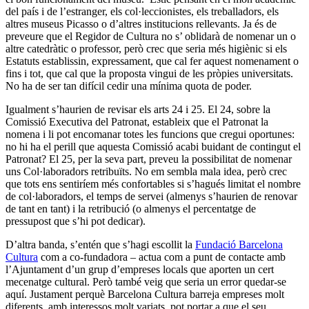
del país i de l’estranger, els col·leccionistes, els treballadors, els
altres museus Picasso o d’altres institucions rellevants. Ja és de
preveure que el Regidor de Cultura no s’ oblidarà de nomenar un o
altre catedràtic o professor, però crec que seria més higiènic si els
Estatuts establissin, expressament, que cal fer aquest nomenament o
fins i tot, que cal que la proposta vingui de les pròpies universitats.
No ha de ser tan difícil cedir una mínima quota de poder.
Igualment s’haurien de revisar els arts 24 i 25. El 24, sobre la
Comissió Executiva del Patronat, estableix que el Patronat la
nomena i li pot encomanar totes les funcions que cregui oportunes:
no hi ha el perill que aquesta Comissió acabi buidant de contingut el
Patronat? El 25, per la seva part, preveu la possibilitat de nomenar
uns Col·laboradors retribuïts. No em sembla mala idea, però crec
que tots ens sentiríem més confortables si s’hagués limitat el nombre
de col·laboradors, el temps de servei (almenys s’haurien de renovar
de tant en tant) i la retribució (o almenys el percentatge de
pressupost que s’hi pot dedicar).
D’altra banda, s’entén que s’hagi escollit la
Fundació Barcelona
Cultura
com a co-fundadora – actua com a punt de contacte amb
l’Ajuntament d’un grup d’empreses locals que aporten un cert
mecenatge cultural. Però també veig que seria un error quedar-se
aquí. Justament perquè Barcelona Cultura barreja empreses molt
diferents, amb interessos molt variats, pot portar a que el seu