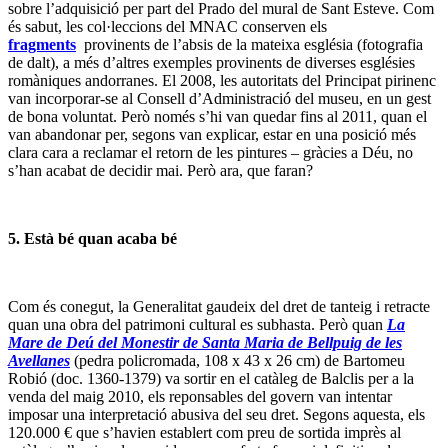
sobre l’adquisició per part del Prado del mural de Sant Esteve. Com
és sabut, les col·leccions del MNAC conserven els
fragments
provinents de l’absis de la mateixa església (fotografia
de dalt), a més d’altres exemples provinents de diverses esglésies
romàniques andorranes. El 2008, les autoritats del Principat pirinenc
van incorporar-se al Consell d’Administració del museu, en un gest
de bona voluntat. Però només s’hi van quedar fins al 2011, quan el
van abandonar per, segons van explicar, estar en una posició més
clara cara a reclamar el retorn de les pintures – gràcies a Déu, no
s’han acabat de decidir mai. Però ara, que faran?
5. Està bé quan acaba bé
Com és conegut, la Generalitat gaudeix del dret de tanteig i retracte
quan una obra del patrimoni cultural es subhasta. Però quan
La
Mare de Deú del Monestir de Santa Maria de Bellpuig de les
Avellanes
(pedra policromada, 108 x 43 x 26 cm) de Bartomeu
Robió (doc. 1360-1379) va sortir en el catàleg de Balclis per a la
venda del maig 2010, els reponsables del govern van intentar
imposar una interpretació abusiva del seu dret. Segons aquesta, els
120.000 € que s’havien establert com preu de sortida imprès al