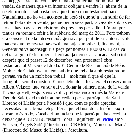
catàleg ,s’havien de considerar una oferta ferma i definitiva de
venda, de manera que van intentar obligar a vendre-la, abans de la
celebració de la subhasta per aquest preu manifestament baix.
Naturalment no ho van aconseguir, però si que se’n van sortir de fer
retirar l’obra de la venda, ja que per la seva part, la casa de subhastes
no els havia avisat en els terminis previstos per la llei. L’obra, per
tant es va tornar a ofeir a la subhasta del març de 2011. Però tothom
era conscient de la intervenció agressiva per part de les autoritats, de
manera que només va haver-hi una puja simbòlica i, finalment, la
Generalitat va aocnseguir la peça per només 130.000 €. El cas va
deixar alguna ferida oberta. Però ara ja deu estar tancada, sobretot
després que el passat 12 de desembre, van presentar l’obra
restaurada al Museu de Lleida. El Centre de Restauració de Béns
Mobles de Catalunya, un ens públic que treballa amb restauradors
privats, va fer un molt bon treball – molt més fi que el que la
fotografia sembla mostrar. El més feliç de la festa era el conservardor
Albert Velasco, que va ser qui va donar la primera pista de la venda.
Encara que ell, segons ens va dir, preferia encara més la Mare de
Deu de Saidí, del mateix autor, cedida per la parròquia de Sant
Llorenç of Lleida per a l’ocasió i que, com es podia apreciar,
necessitava una bona neteja. Per a que el final de la història sigui
encara més rodó, s’acaba d’anunciar que la parròquia ha accedit a
deixar que el CRMBC restauri l’obra – aquí teniu el
vídeo
amb
Velasco, Àngels Solé (Directora del CRBMC), Montserrat Macià
(Directora del Museu de Lleida), i l’escultura.