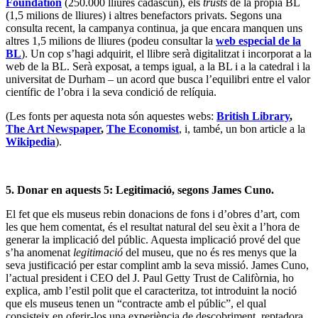
Foundation
(250.000 lliures cadascun), els
trusts
de la pròpia BL
(1,5 milions de lliures) i altres benefactors privats. Segons una
consulta recent, la campanya continua, ja que encara manquen uns
altres 1,5 milions de lliures (podeu consultar la
web especial de la
BL
). Un cop s’hagi adquirit, el llibre serà digitalitzat i incorporat a la
web de la BL. Serà exposat, a temps igual, a la BL i a la catedral i la
universitat de Durham – un acord que busca l’equilibri entre el valor
científic de l’obra i la seva condició de relíquia.
(Les fonts per aquesta nota són aquestes webs:
British Library
,
The Art Newspaper
,
The Economist
, i, també, un bon article a la
Wikipedia
).
5. Donar en aquests 5: Legitimació, segons James Cuno.
El fet que els museus rebin donacions de fons i d’obres d’art, com
les que hem comentat, és el resultat natural del seu èxit a l’hora de
generar la implicació del públic. Aquesta implicació prové del que
s’ha anomenat
legitimació
del museu, que no és res menys que la
seva justificació per estar complint amb la seva missió. James Cuno,
l’actual president i CEO del J. Paul Getty Trust de Califòrnia, ho
explica, amb l’estil polit que el caracteritza, tot introduint la noció
que els museus tenen un “contracte amb el públic”, el qual
consisteix en oferir-los una experiència de descobriment, reptadora,