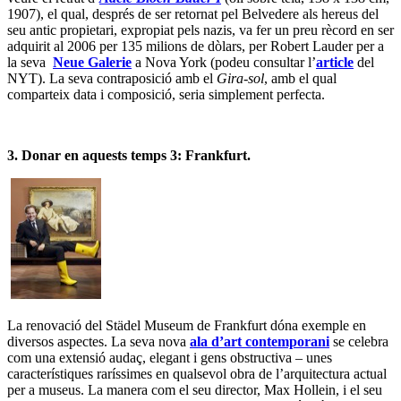
1907), el qual, després de ser retornat pel Belvedere als hereus del
seu antic propietari, expropiat pels nazis, va fer un preu rècord en ser
adquirit al 2006 per 135 milions de dòlars, per Robert Lauder per a
la seva
Neue Galerie
a Nova York (podeu consultar l’
article
del
NYT). La seva contraposició amb el
Gira-sol
, amb el qual
comparteix data i composició, seria simplement perfecta.
3. Donar en aquests temps 3: Frankfurt.
La renovació del Städel Museum de Frankfurt dóna exemple en
diversos aspectes. La seva nova
ala d’art contemporani
se celebra
com una extensió audaç, elegant i gens obstructiva – unes
característiques raríssimes en qualsevol obra de l’arquitectura actual
per a museus. La manera com el seu director, Max Hollein, i el seu