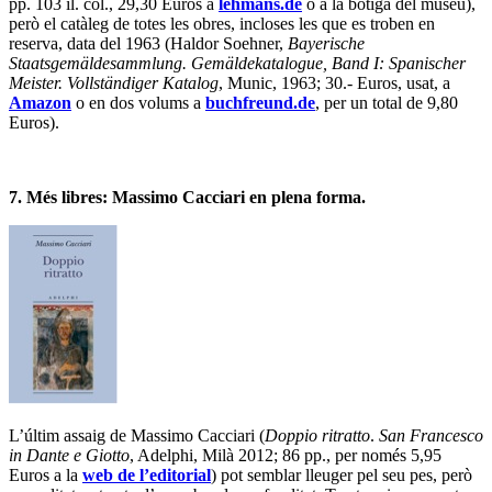
pp. 103 il. col., 29,30 Euros a
lehmans.de
o a la botiga del museu),
però el catàleg de totes les obres, incloses les que es troben en
reserva, data del 1963 (Haldor Soehner,
Bayerische
Staatsgemäldesammlung. Gemäldekatalogue, Band I: Spanischer
Meister. Vollständiger Katalog
, Munic, 1963; 30.- Euros, usat, a
Amazon
o en dos volums a
buchfreund.de
, per un total de 9,80
Euros).
7. Més libres: Massimo Cacciari en plena forma.
L’últim assaig de Massimo Cacciari (
Doppio ritratto
.
San Francesco
in Dante e Giotto
, Adelphi, Milà 2012; 86 pp., per només 5,95
Euros a la
web de l’editorial
) pot semblar lleuger pel seu pes, però