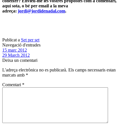
conèixer? Envieu-me les vostres propostes com a comentari,
aquí sota, o bé per email a la meva
adreça:
jordi@jordidenadal.com
.
Publicat a
Set per set
Navegació d'entrades
15 març 2012
29 March 2012
Deixa un comentari
L'adreça electrònica no es publicarà.
Els camps necessaris estan
marcats amb
*
Comentari
*