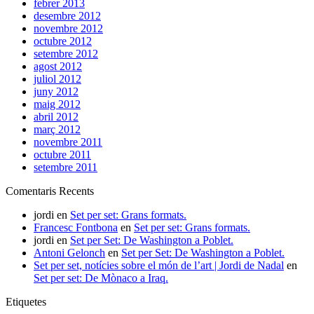
febrer 2013
desembre 2012
novembre 2012
octubre 2012
setembre 2012
agost 2012
juliol 2012
juny 2012
maig 2012
abril 2012
març 2012
novembre 2011
octubre 2011
setembre 2011
Comentaris Recents
jordi
en
Set per set: Grans formats.
Francesc Fontbona
en
Set per set: Grans formats.
jordi
en
Set per Set: De Washington a Poblet.
Antoni Gelonch
en
Set per Set: De Washington a Poblet.
Set per set, notícies sobre el món de l’art | Jordi de Nadal
en
Set per set: De Mònaco a Iraq.
Etiquetes