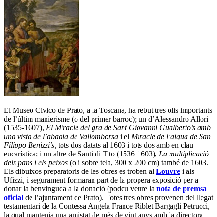
El Museo Civico de Prato, a la Toscana, ha rebut tres olis importants
de l’últim manierisme (o del primer barroc); un d’Alessandro Allori
(1535-1607),
El Miracle del gra de Sant Giovanni Gualberto’s amb
una vista de l’abadia de Vallomborsa
i el
Miracle de l’aigua de San
Filippo Benizzi’s,
tots dos datats al 1603 i tots dos amb en clau
eucarística; i un altre de Santi di Tito (1536-1603),
La multiplicació
dels pans i els peixos
(oli sobre tela, 300 x 200 cm) també de 1603.
Els dibuixos preparatoris de les obres es troben al
Louvre
i als
Ufizzi, i segurament formaran part de la propera exposició per a
donar la benvinguda a la donació (podeu veure la
nota de premsa
oficial
de l’ajuntament de Prato). Totes tres obres provenen del llegat
testamentari de la Contessa Angela France Riblet Bargagli Petrucci,
la qual mantenia una amistat de més de vint anys amb la directora