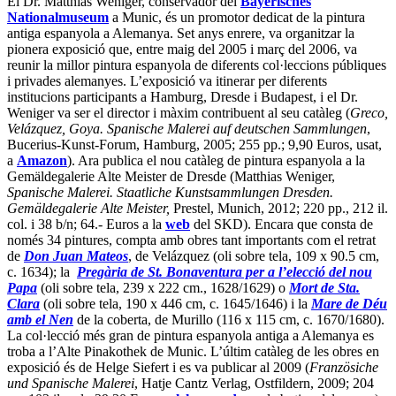
El Dr. Matthias Weniger, conservador del
Bayerisches
Nationalmuseum
a Munic, és un promotor dedicat de la pintura
antiga espanyola a Alemanya. Set anys enrere, va organitzar la
pionera exposició que, entre maig del 2005 i març del 2006, va
reunir la millor pintura espanyola de diferents col·leccions públiques
i privades alemanyes. L’exposició va itinerar per diferents
institucions participants a Hamburg, Dresde i Budapest, i el Dr.
Weniger va ser el director i màxim contribuent al seu catàleg (
Greco,
Velázquez, Goya. Spanische Malerei auf deutschen Sammlungen
,
Bucerius-Kunst-Forum, Hamburg, 2005; 255 pp.; 9,90 Euros, usat,
a
Amazon
). Ara publica el nou catàleg de pintura espanyola a la
Gemäldegalerie Alte Meister de Dresde (Matthias Weniger,
Spanische Malerei. Staatliche Kunstsammlungen Dresden.
Gemäldegalerie Alte Meister,
Prestel, Munich, 2012; 220 pp., 212 il.
col. i 38 b/n; 64.- Euros a la
web
del SKD). Encara que consta de
només 34 pintures, compta amb obres tant importants com el retrat
de
Don Juan Mateos
, de Velázquez (oli sobre tela, 109 x 90.5 cm,
c. 1634); la
Pregària de St. Bonaventura per a l’elecció del nou
Papa
(oli sobre tela, 239 x 222 cm., 1628/1629) o
Mort de Sta.
Clara
(oli sobre tela, 190 x 446 cm, c. 1645/1646) i la
Mare de Déu
amb el Nen
de la coberta, de Murillo (116 x 115 cm, c. 1670/1680).
La col·lecció més gran de pintura espanyola antiga a Alemanya es
troba a l’Alte Pinakothek de Munic. L’últim catàleg de les obres en
exposició és de Helge Siefert i es va publicar al 2009 (
Französiche
und Spanische Malerei
, Hatje Cantz Verlag, Ostfildern, 2009; 204