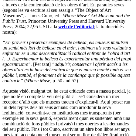
a través de la contemplació de les obres d’art. En paraules seves
(segons les va escriure al seu assaig a “The Object of Art
Museums”, a James Cuno, ed.:
Whose Muse? Art Museum and the
Public Trust
, Princeton University Press and Harvard University
Press, 2004; 22,95 USD a la
web de l’editorial
; la traducció és
nostra):
“En proveir i preservar exemples de bellesa, els museus impulsen
un sentit més fort de bellesa en el món, i animen als seus visitants a
enfrontar-se a una descentralització radical enfront de l’obra d’art
(…). Experimentar la bellesa és experimentar una pèrdua del propi
egocentrisme”.
[Per tant]
“adquirir, conservar i oferir accés a les
obres d’art és la base del contracte que el museu manté amb el seu
públic i, també, el fonament de la confiança que fa possible aquest
contracte”
(
Whose Muse
, p. 50 and 52).
Aquesta visió, malgrat tot, ha estat criticada com a massa parcial, ja
que no té en compte la veu del públic – se’l considera un mer
receptor d’allò que els museus tracten d’explicar-li. Aquí potser rau
un dels reptes dels museus actuals: com arrodonir la seva
legitimació, convertint-se en institucions més transparents (per
exemple en la seva gestió, especialment quan es sustenten amb una
combinació de fons públics i privats) i més obertes a les demandes
del seu públic. Fins i tot Cuno, escrivint un altre bon llibre set anys
més tard, accepta que el museu pot ser un lloc de diàleg (traducció