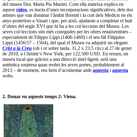
del museu Dra. Maria Pia Manini. Com ella mateixa explica en
aquest
vídeo
, es tracta d’unes incorporacions significatives, dels dos
artistes que van dominar l’àmbit florentí i la cort dels Medicis en els
anys posteriors a Vasari i que, per això, ajudaran a completar el buit
d’obres del segle XVI que hi ha a les col·leccions del Museu. Les
seves col·leccions són més conegudes per les obres renaixentistes –
especialment de Filippo Lippi (1406-1469) i el seu fill Filippino
Lippi (1456/57 – 1504), del qual el Museu va adquirir un elegant
Crist a la Creu
(oli i or sobre taula, 31,2 x 23,5 cm.) al 27 de gener
de 2010, a Christie’s New York, per 122.500 USD. En resum, un
museu local que gràcies a una direcció intel·ligent, serà una
autèntica sorpresa quan reobri les seves portes, probablement al
2013 – de moment, ens hem d’acontentar amb
aquesta
i
aquesta
webs.
2. Donar en aquests temps 2: Viena.