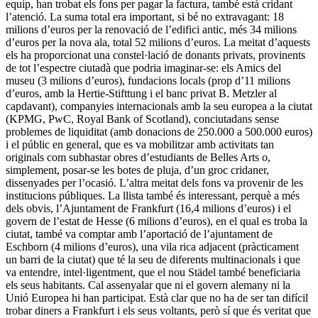
equip, han trobat els fons per pagar la factura, també està cridant
l’atenció. La suma total era important, si bé no extravagant: 18
milions d’euros per la renovació de l’edifici antic, més 34 milions
d’euros per la nova ala, total 52 milions d’euros. La meitat d’aquests
els ha proporcionat una constel·lació de donants privats, provinents
de tot l’espectre ciutadà que podria imaginar-se: els Amics del
museu (3 milions d’euros), fundacions locals (prop d’11 milions
d’euros, amb la Hertie-Stifttung i el banc privat B. Metzler al
capdavant), companyies internacionals amb la seu europea a la ciutat
(KPMG, PwC, Royal Bank of Scotland), conciutadans sense
problemes de liquiditat (amb donacions de 250.000 a 500.000 euros)
i el públic en general, que es va mobilitzar amb activitats tan
originals com subhastar obres d’estudiants de Belles Arts o,
simplement, posar-se les botes de pluja, d’un groc cridaner,
dissenyades per l’ocasió. L’altra meitat dels fons va provenir de les
institucions públiques. La llista també és interessant, perquè a més
dels obvis, l’Ajuntament de Frankfurt (16,4 milions d’euros) i el
govern de l’estat de Hesse (6 milions d’euros), en el qual es troba la
ciutat, també va comptar amb l’aportació de l’ajuntament de
Eschborn (4 milions d’euros), una vila rica adjacent (pràcticament
un barri de la ciutat) que té la seu de diferents multinacionals i que
va entendre, intel·ligentment, que el nou Städel també beneficiaria
els seus habitants. Cal assenyalar que ni el govern alemany ni la
Unió Europea hi han participat. Està clar que no ha de ser tan difícil
trobar diners a Frankfurt i els seus voltants, però sí que és veritat que