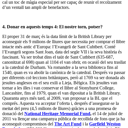
cal un toc de màgia especial per ser capaç de reunir el recolzament
d’un ventall tan ampli de benefactors.
4. Donar en aquests temps 4: El nostre torn, potser?
El proper 31 de març és la data límit de la British Library per
aconseguir els 9 milions de lliures que necessita per comprar el llibre
intacte més antic d’Europa: l’Evangeli de Sant Cuhtbert. Conté
l’Evangeli segons Sant Joan, data del segle VII i la seva història és
fascinant. Va ser trobat dins el taüt de Sant Cuthbert (635-687,
canonitzat al 698) quan al 1104 el van obrir, en ocasió del seu trasllat
a la catedral de Durham. Va romandre a la seva biblioteca fins al
1540, quan es va abolir la canònica de la catedral. Després va passar
per diferents col·leccions britàniques, però al 1769 va ser donada als
jesuïtes anglesos en el seu exili a Lieja, Bèlgica. Els jesuïtes van
tornar a les illes i van conservar el llibre al Stonyhurst College,
Lancashire, fins al 1979, quan el van dipositat a la British Library.
Quaranta anys més tard, al 2009, van proposar a la BL que el
comprés. Aquesta va acceptar l’oferta i, després d’assegurar-se la
meitat del preu (4,5 milions de lliures) gràcies a una promesa de
donació del
National Heritage Memorial Fund
,
el 14 de juliol de
2011 va llençar una campanya pública de recollida de fons que ja ha
aconseguit compromisos del
The Art Fund
i la
Garfield Weston