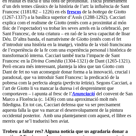
en realitat es tracta d’una obra de profunditat. Tracta primerament
d’un dels temes clàssics de la història de l’art: la influència de Sant
Francesc (1181/82 – 1226) en els
frescos
de la
bottega
de Giotto
(1267-1337) a la basílica superior d’Assís (1288-1292). Cacciari
explica com el realisme de Giotto (entès com a proximitat al món
físic de l’espectador) va trobar les seves arrels en la celebració, per
Sant Francesc, de tota criatura – en raó de la seva capacitat de lloar
Déu. D’altra banda, el narrativisme de Giotto (entès com el fet
d’introduir una història en la imatge), vindria de la visió franciscana
de l’experiència de la fe com una experiència personal i històrica de
transformació interna. Cacciari també tracta l’impacte de Sant
Francesc en la
Divina Comèdia
(1304-1321) de Dant (1265-1321).
Però encara més interessant, planteja la idea que tan Giotto com
Dant de fet no van aconseguir donar forma a la innovació, crucial i
paradoxal, que va introduir Sant Francesc: la predicació de la
pobresa com la perfecta alegria (
perfecta letizia
). Segons Cacciari, a
l’art de Giotto li va mancar la duresa i el despreniment que
comportaven – i apunta al fresc de l’
Anunciació
del convent de San
Marco a Florència (c. 1436) com una aproximació molt més
fidedigna. En tot cas, Cacciari defensa que va ser precisament
aquesta falla la que va marcar el desenvolupament de la pintura
occidental posterior. Amb una plantejament com aquest, el llibre es
mereix que se’l tradueixi ben aviat.
Trobeu a faltar res? Alguna notícia que us agradaria donar a