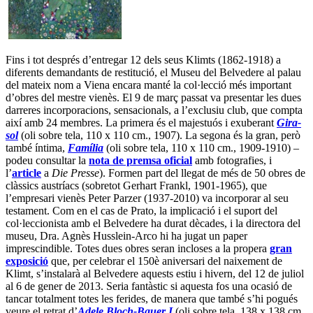
Fins i tot després d’entregar 12 dels seus Klimts (1862-1918) a
diferents demandants de restitució, el Museu del Belvedere al palau
del mateix nom a Viena encara manté la col·lecció més important
d’obres del mestre vienès. El 9 de març passat va presentar les dues
darreres incorporacions, sensacionals, a l’exclusiu club, que compta
així amb 24 membres. La primera és el majestuós i exuberant
Gira-
sol
(oli sobre tela, 110 x 110 cm., 1907). La segona és la gran, però
també íntima,
Família
(oli sobre tela, 110 x 110 cm., 1909-1910) –
podeu consultar la
nota de premsa oficial
amb fotografies, i
l’
article
a
Die Presse
). Formen part del llegat de més de 50 obres de
clàssics austríacs (sobretot Gerhart Frankl, 1901-1965), que
l’empresari vienès Peter Parzer (1937-2010) va incorporar al seu
testament. Com en el cas de Prato, la implicació i el suport del
col·leccionista amb el Belvedere ha durat dècades, i la directora del
museu, Dra. Agnès Husslein-Arco hi ha jugat un paper
imprescindible. Totes dues obres seran incloses a la propera
gran
exposició
que, per celebrar el 150è aniversari del naixement de
Klimt, s’instalarà al Belvedere aquests estiu i hivern, del 12 de juliol
al 6 de gener de 2013. Seria fantàstic si aquesta fos una ocasió de
tancar totalment totes les ferides, de manera que també s’hi pogués
veure el retrat d’
Adele Bloch-Bauer I
(oli sobre tela, 138 x 138 cm,