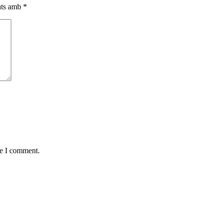
cats amb
*
me I comment.