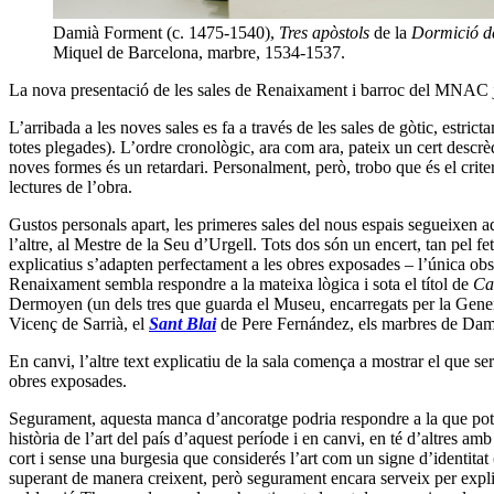
Damià Forment (c. 1475-1540),
Tres apòstols
de la
Dormició d
Miquel de Barcelona, marbre, 1534-1537.
La nova presentació de les sales de Renaixament i barroc del MNAC ja h
L’arribada a les noves sales es fa a través de les sales de gòtic, estri
totes plegades). L’ordre cronològic, ara com ara, pateix un cert descrèdi
noves formes és un retardari. Personalment, però, trobo que és el criter
lectures de l’obra.
Gustos personals apart, les primeres sales del nous espais segueixen 
l’altre, al Mestre de la Seu d’Urgell. Tots dos són un encert, tan pel f
explicatius s’adapten perfectament a les obres exposades – l’única obs
Renaixament sembla respondre a la mateixa lògica i sota el títol de
Ca
Dermoyen (un dels tres que guarda el Museu
,
encarregats per la Gener
Vicenç de Sarrià, el
Sant Blai
de Pere Fernández, els marbres de Dam
En canvi, l’altre text explicatiu de la sala comença a mostrar el que se
obres exposades.
Segurament, aquesta manca d’ancoratge podria respondre a la que potse
història de l’art del país d’aquest període i en canvi, en té d’altres 
cort i sense una burgesia que considerés l’art com un signe d’identitat
superant de manera creixent, però segurament encara serveix per explica