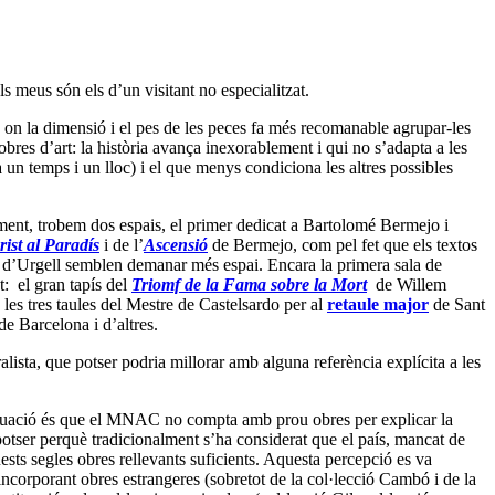
s meus són els d’un visitant no especialitzat.
ri, on la dimensió i el pes de les peces fa més recomanable agrupar-les
 obres d’art: la història avança inexorablement i qui no s’adapta a les
a un temps i un lloc) i el que menys condiciona les altres possibles
ament, trobem dos espais, el primer dedicat a Bartolomé Bermejo i
rist al Paradís
i de l’
Ascensió
de Bermejo, com pel fet que els textos
 d’Urgell semblen demanar més espai. Encara la primera sala de
t: el gran tapís del
Triomf de la Fama sobre la Mort
de Willem
es tres taules del Mestre de Castelsardo per al
retaule major
de Sant
e Barcelona i d’altres.
alista, que potser podria millorar amb alguna referència explícita a les
 situació és que el MNAC no compta amb prou obres per explicar la
 potser perquè tradicionalment s’ha considerat que el país, mancat de
ests segles obres rellevants suficients. Aquesta percepció es va
incorporant obres estrangeres (sobretot de la col·lecció Cambó i de la