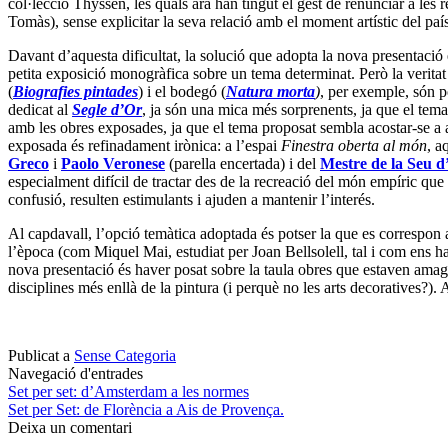
col·lecció Thyssen, les quals ara han tingut el gest de renunciar a les 
Tomàs), sense explicitar la seva relació amb el moment artístic del país
Davant d’aquesta dificultat, la solució que adopta la nova presentació
petita exposició monogràfica sobre un tema determinat. Però la veritat é
(
Biografies pintades
) i el bodegó (
Natura morta
)
, per exemple, són p
dedicat al
Segle d’Or
, ja són una mica més sorprenents, ja que el tema 
amb les obres exposades, ja que el tema proposat sembla acostar-se a asp
exposada és refinadament irònica: a l’espai
Finestra oberta al món
, a
Greco
i
Paolo Veronese
(parella encertada) i del
Mestre de la Seu d
especialment difícil de tractar des de la recreació del món empíric que 
confusió, resulten estimulants i ajuden a mantenir l’interés.
Al capdavall, l’opció temàtica adoptada és potser la que es correspon 
l’època (com Miquel Mai, estudiat per Joan Bellsolell, tal i com ens ha
nova presentació és haver posat sobre la taula obres que estaven am
disciplines més enllà de la pintura (i perquè no les arts decoratives?).
Publicat a
Sense Categoria
Navegació d'entrades
Set per set: d’Amsterdam a les normes
Set per Set: de Florència a Ais de Provença.
Deixa un comentari