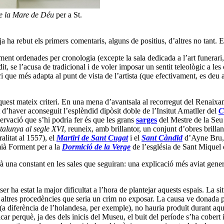
e la Mare de Déu
per a St.
a rebut els primers comentaris, alguns de positius, d’altres no tant. El
ctament ordenades per cronologia (excepte la sala dedicada a l’art funera
t, se l’acusa de tradicional i de voler imposar un sentit teleològic a les
i que més adapta al punt de vista de l’artista (que efectivament, es deu 
aquest mateix criteri. En una mena d’avantsala al recorregut del Renaix
et d’haver aconseguit l’esplèndid dipòsit doble de l’Insitut Amatller del
C
ervació que s’hi podria fer és que les grans
sarges
del Mestre de la Seu
talunya al segle XVI
, reuneix, amb brillantor, un conjunt d’obres brillan
alitat al 1557), el
Martiri de Sant Cugat
i el
Sant Càndid
d’Ayne Bru, l
ià Forment per a la
Dormició de la Verge
de l’església de Sant Miquel d
rà una constant en les sales que seguiran: una explicació més aviat gener
r ha estat la major dificultat a l’hora de plantejar aquests espais. La
amb altres procedències que seria un crim no exposar. La causa ve donada
 (a diferència de l’holandesa, per exemple), no hauria produït durant aqu
r perquè, ja des dels inicis del Museu, el buit del període s’ha cobert 