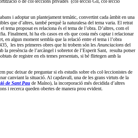
rtització o de col·leccions privades (col·lecció Gil, col·lecció
 abans i adoptar un plantejament temàtic, convertint cada àmbit en una
bles que d’altres, també perquè la naturalesa del tema varia. El retrat
el tema proposat es relaciona és el tema de l’obra. D’altres, com el
fia. Finalment, hi ha els casos en els que costa més captar i relacionar
 fet, en algun moment sembla que la relació entre el tema i l’obra
1435
,
les tres primeres obres que hi trobem són les
Anunciacions
del
mb la presència de l’arcàngel i sobretot de l’Esperit Sant, resulta potser
btats de registre en els temes presentats, si bé flirtegen amb la
 puc deixar de preguntar si els estudis sobre els col·leccionistes de
anar canviant la situació. Al capdavall, una de les grans virtuts de la
ió de Sant Pau
de Maíno), la incorporació més decidida d’altres
icions i recerca queden obertes de manera prou evident.