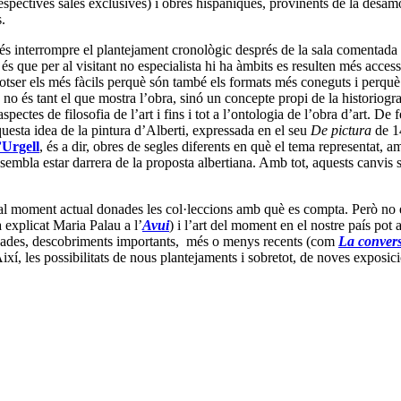
respectives sales exclusives) i obres hispàniques, provinents de la desamo
.
 és interrompre el plantejament cronològic després de la sala comentada
s que per al visitant no especialista hi ha àmbits es resulten més accessi
otser els més fàcils perquè són també els formats més coneguts i perquè 
no és tant el que mostra l’obra, sinó un concepte propi de la historiogra
ectes de filosofia de l’art i fins i tot a l’ontologia de l’obra d’art. De
questa idea de la pintura d’Alberti, expressada en el seu
De pictura
de 
’Urgell
, és a dir, obres de segles diferents en què el tema representat, a
sembla estar darrera de la proposta albertiana. Amb tot, aquests canvis so
al moment actual donades les col·leccions amb què es compta. Però no em
 explicat Maria Palau a l’
Avui
) i l’art del moment en el nostre país pot 
agades, descobriments importants, més o menys recents (com
La convers
 Així, les possibilitats de nous plantejaments i sobretot, de noves expos